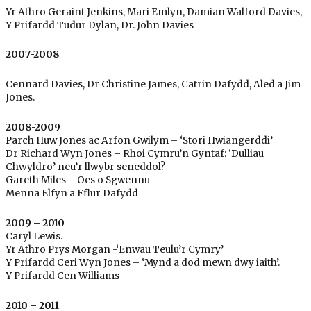
Yr Athro Geraint Jenkins, Mari Emlyn, Damian Walford Davies,
Y Prifardd Tudur Dylan, Dr. John Davies
2007-2008
Cennard Davies, Dr Christine James, Catrin Dafydd, Aled a Jim
Jones.
2008-2009
Parch Huw Jones ac Arfon Gwilym – ‘Stori Hwiangerddi’
Dr Richard Wyn Jones – Rhoi Cymru’n Gyntaf: ‘Dulliau
Chwyldro’ neu’r llwybr seneddol?
Gareth Miles – Oes o Sgwennu
Menna Elfyn a Fflur Dafydd
2009 – 2010
Caryl Lewis.
Yr Athro Prys Morgan -‘Enwau Teulu’r Cymry’
Y Prifardd Ceri Wyn Jones – ‘Mynd a dod mewn dwy iaith’.
Y Prifardd Cen Williams
2010 – 2011