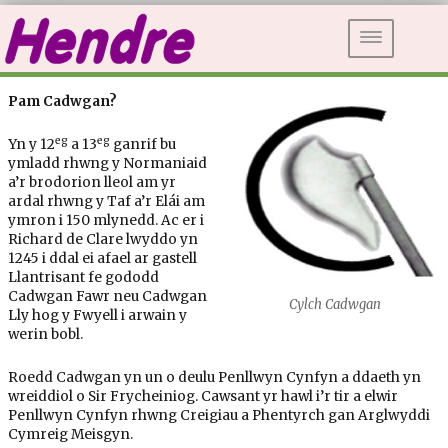
DEWISLE
Pam Cadwgan?
eg
eg
Yn y 12
a 13
ganrif bu
ymladd rhwng y Normaniaid
a’r brodorion lleol am yr
ardal rhwng y Taf a’r Elái am
ymron i 150 mlynedd. Ac er i
Richard de Clare lwyddo yn
1245 i ddal ei afael ar gastell
Llantrisant fe gododd
Cadwgan Fawr neu Cadwgan
Cylch Cadwgan
Lly hog y Fwyell i arwain y
werin bobl.
Roedd Cadwgan yn un o deulu Penllwyn Cynfyn a ddaeth yn
wreiddiol o Sir Frycheiniog. Cawsant yr hawl i’r tir a elwir
Penllwyn Cynfyn rhwng Creigiau a Phentyrch gan Arglwyddi
Cymreig Meisgyn.