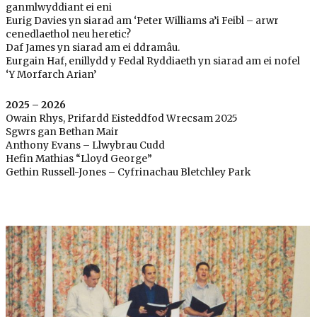
ganmlwyddiant ei eni
Eurig Davies yn siarad am ‘Peter Williams a’i Feibl – arwr
cenedlaethol neu heretic?
Daf James yn siarad am ei ddramâu.
Eurgain Haf, enillydd y Fedal Ryddiaeth yn siarad am ei nofel
‘Y Morfarch Arian’
2025 – 2026
Owain Rhys, Prifardd Eisteddfod Wrecsam 2025
Sgwrs gan Bethan Mair
Anthony Evans – Llwybrau Cudd
Hefin Mathias “Lloyd George”
Gethin Russell-Jones – Cyfrinachau Bletchley Park