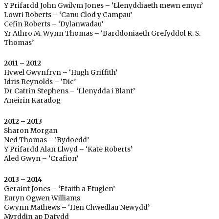
Y Prifardd John Gwilym Jones – ‘Llenyddiaeth mewn emyn’
Lowri Roberts – ‘Canu Clod y Campau’
Cefin Roberts – ‘Dylanwadau’
Yr Athro M. Wynn Thomas – ‘Barddoniaeth Grefyddol R. S.
Thomas’
2011 – 2012
Hywel Gwynfryn – ‘Hugh Griffith’
Idris Reynolds – ‘Dic’
Dr Catrin Stephens – ‘Llenydda i Blant’
Aneirin Karadog
2012 – 2013
Sharon Morgan
Ned Thomas – ‘Bydoedd’
Y Prifardd Alan Llwyd – ‘Kate Roberts’
Aled Gwyn – ‘Crafion’
2013 – 2014
Geraint Jones – ‘Ffaith a Ffuglen’
Euryn Ogwen Williams
Gwynn Mathews – ‘Hen Chwedlau Newydd’
Myrddin ap Dafydd