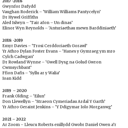
2017 -2018
Gwynfor Dafydd
Vaughan Roderick – ‘William Williams Pantycelyn’
Dr Hywel Griffiths
Aled Islwyn – ‘Tair afon – Un dinas’
Elinor Wyn Reynolds – ‘Anturiaethau mewn Barddiniaeth’
2018 -2019
Emyr Davies – ‘Trosi Cerddoriaeth Gorawl’
Yr Athro Dylan Foster Evans – ‘Hanes y Gymraeg ym mro
Cylch Cadwgan’
Dr Rowland Wynne – ‘Gwell Dysg na Golud Gwron
Cwmsychbant’
Ffion Dafis – ‘Syllu ar y Walia’
Ioan Kidd
2019 – 2020
Frank Olding – ‘Eilun’
Don Llewellyn – ‘Straeon Cymeriadau Ardal Y Garth’
Yr Athro Geraint Jenkins – ‘Y Ddigymar Iolo Morganwg’
2021 – 2022
Ar Zoom – Lleucu Roberts enillydd Gwobr Daniel Owen a’r