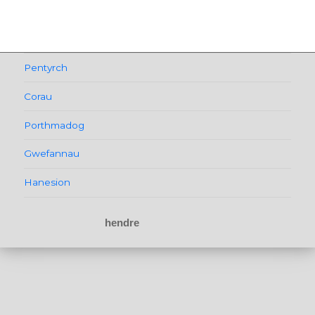
Llywio
cofnod
Pentyrch
Corau
Porthmadog
Gwefannau
Hanesion
hendre