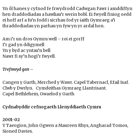
Yn ôl hanes y cyfnod fe frwydrodd Cadwgan Fawr i amddiffyn
hen draddodiadau a hawliau’r werin bobl. Ei fwyell finiog oedd
ei hoff arf a fu’n fodd i sicrhau fod yr iaith Gymraeg a’i
thraddodiadau yn parhau yn fyw yn yr ardal hon.
Am i’r un dros Gymru well – roi ei gorff
I’r gad yn ddigymell
Yn y byd ac yntau’n bell
Nawr fi sy’n hogi’r fwyell.
Trefnwyd gan –
Cangen y Garth, Merched y Wawr. Capel Tabernacl, Efail Isaf.
Clwb y Dwrlyn. Cymdeithas Gymraeg Llantrisant.
Capel Bethlehem, Gwaelod y Garth
Cydnabyddir cefnogaeth Llenyddiaeth Cymru
2001-02
Y Taeogion, John Ogwen a Maureen Rhys, Angharad Tomos,
Sioned Davies.