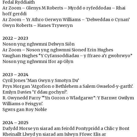
Fedal Ryddiaith
Ar Zoom – Glenys M Roberts – Myrdd o ryfeddodau – Rhai
hoff gerddi
Ar Zoom – Yr Athro Gerwyn Williams – ‘Delweddau o Cynan’
Gwyn Roberts – Hanes Tryweryn
2022 – 2023
Noson yng nghwmni Delwyn Siôn
Ar Zoom – Noson yng nghwmni Sioned Erin Hughes
Vaughan Hughes “Y Cyfansoddiadau – y ffraeo a’r gwobrwyo”
Noson yng nghwmni Ifor ap Glyn
2023 – 2024
Cyril Jones ‘Man Gwyn y Smotyn Du’
Prys Morgan ‘Atgofion o Bethlehem a Salem Gwaelod-y-garth’.
Emlyn Davies ‘Y ddau gochyn!’.
R. Gwynedd Parry ‘“Yn Goron o Wladgarwr”: Y Barnwr Gwilym
Williams o Feisgyn’.
Sgwrs gan Roy Noble
2024 – 2025
Dafydd Morse yn siarad am feirdd Pontypridd a Chlic y Bont
Rheinallt Llwyd yn siarad am Islwyn Ffowc Elis ar