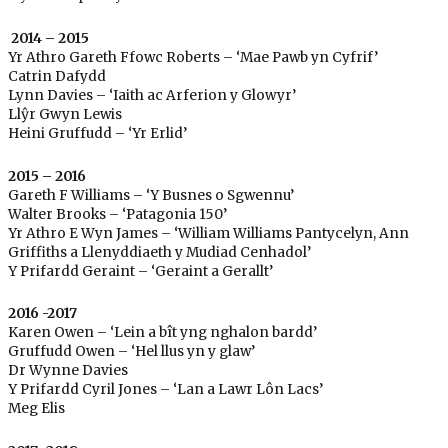
2014 – 2015
Yr Athro Gareth Ffowc Roberts – ‘Mae Pawb yn Cyfrif’
Catrin Dafydd
Lynn Davies – ‘Iaith ac Arferion y Glowyr’
Llŷr Gwyn Lewis
Heini Gruffudd – ‘Yr Erlid’
2015 – 2016
Gareth F Williams – ‘Y Busnes o Sgwennu’
Walter Brooks – ‘Patagonia 150’
Yr Athro E Wyn James – ‘William Williams Pantycelyn, Ann
Griffiths a Llenyddiaeth y Mudiad Cenhadol’
Y Prifardd Geraint – ‘Geraint a Gerallt’
2016 -2017
Karen Owen – ‘Lein a bît yng nghalon bardd’
Gruffudd Owen – ‘Hel llus yn y glaw’
Dr Wynne Davies
Y Prifardd Cyril Jones – ‘Lan a Lawr Lôn Lacs’
Meg Elis