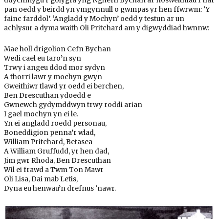
ddychmygu’r golygfa yng Nghefn Bychan ar nosweithiau’r haf
pan oedd y beirdd yn ymgynnull o gwmpas yr hen ffwrwm: ‘Y
fainc farddol’. ‘Angladd y Mochyn’ oedd y testun ar un
achlysur a dyma waith Oli Pritchard am y digwyddiad hwnnw:
Mae holl drigolion Cefn Bychan
Wedi cael eu taro’n syn
Trwy i angeu ddod mor sydyn
A thorri lawr y mochyn gwyn
Gweithiwr tlawd yr oedd ei berchen,
Ben Drescuthan ydoedd e
Gwnewch gydymddwyn trwy roddi arian
I gael mochyn yn ei le.
Yn ei angladd roedd personau,
Boneddigion penna’r wlad,
William Pritchard, Betasea
A William Gruffudd, yr hen dad,
Jim gwr Rhoda, Ben Drescuthan
Wil ei frawd a Twm Ton Mawr
Oli Lisa, Dai mab Letis,
Dyna eu henwau’n drefnus ‘nawr.