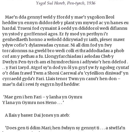
Mae’n dda gennyf weld y ffordd y mae’r ysgolion lleol
heddiw yn ennyn diddordeb y plant ym mywyd ac yn hanes eu
hardal. Trueni fod cymaint â oedd yn ddiddorol wedi diflannu
yn ystod y gorffennol agos. Er fy mod yn perthyn i’r
genhedlaeth honno a welodd ddirywiad yr iaith, pleser mawr
ydyw cofio’r dylanwadau cynnar. Ni all dim fod yn fwy
torcalonnus na gweld bro wedi colli ei thraddodiadau a phob
cof am y pethau a fu. Llongyfarchiadau i aelodau Clwb y
Dwrlyn Pen-tyrch am ei hymdrechion i adfywio’r hen ddefod .
. . y Fari Lwyd. Atgof sy’n dod yn ôl yn gryf yw fy ngolwg cyntaf
o’r ddau frawd Twm a Shoni Caerwal a’u ‘cyfeillion diniwad’ yn
cyrraedd gyda’r Fari. Llais tenor Twm yn canu’r hen don –
mae’n dal i rewi fy esgyrn hyd heddiw:
‘Mae gen i hen Fari – y lanha yn Gymru
Y lana yn Gymru nos Heno . . . ‘
A llais y baswr Dai Jones yn ateb:
‘Does gen ti ddim Mari; hen fwlsyn sy gennyt ti . . . a stwffa’n