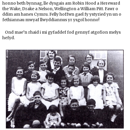
honno beth bynnag, lle dysgais am Robin Hood a Hereward
the Wake, Drake a Nelson, Wellington a William Pitt. Fawr o
ddim am hanes Cymru. Felly hoffwn gael fy ystyried yn un o
fethiannau mwyaf llwyddiannus yr ysgol honno!
Ond mae’n rhaid i mi gyfaddef fod gennyf atgofion melys
hefyd.