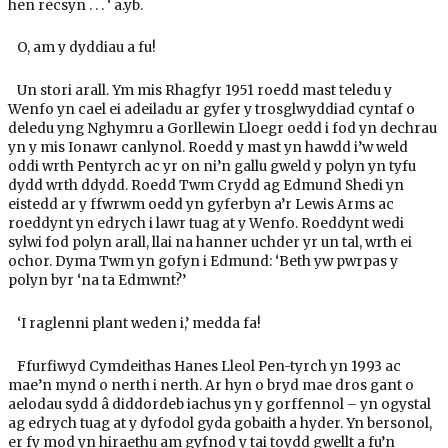
hen recsyn . . . ‘ a.yb.
O, am y dyddiau a fu!
Un stori arall. Ym mis Rhagfyr 1951 roedd mast teledu y
Wenfo yn cael ei adeiladu ar gyfer y trosglwyddiad cyntaf o
deledu yng Nghymru a Gorllewin Lloegr oedd i fod yn dechrau
yn y mis Ionawr canlynol. Roedd y mast yn hawdd i’w weld
oddi wrth Pentyrch ac yr on ni’n gallu gweld y polyn yn tyfu
dydd wrth ddydd. Roedd Twm Crydd ag Edmund Shedi yn
eistedd ar y ffwrwm oedd yn gyferbyn a’r Lewis Arms ac
roeddynt yn edrych i lawr tuag at y Wenfo. Roeddynt wedi
sylwi fod polyn arall, llai na hanner uchder yr un tal, wrth ei
ochor. Dyma Twm yn gofyn i Edmund: ‘Beth yw pwrpas y
polyn byr ‘na ta Edmwnt?’
‘I raglenni plant weden i,’ medda fa!
Ffurfiwyd Cymdeithas Hanes Lleol Pen-tyrch yn 1993 ac
mae’n mynd o nerth i nerth. Ar hyn o bryd mae dros gant o
aelodau sydd â diddordeb iachus yn y gorffennol – yn ogystal
ag edrych tuag at y dyfodol gyda gobaith a hyder. Yn bersonol,
er fy mod yn hiraethu am gyfnod y tai toydd gwellt a fu’n