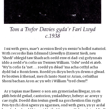
I mi wrth gwrs, mae’r acenion lleol yn swnio’n hollol naturiol.
Wrth recordio llais Edmund Llewellyn (Emwnt Siedi, neu
‘Shedi’ oblegid taw Shadrach oedd enw ei dad-cu) gofynnais
iddo a oedd e’n cofio un Twmws William. ‘Odw’ oedd ei ateb.
‘Wy’n cofio fa ‘net . . . roedd yn dŵad ‘ma acha ceffyl acha
dydd Sul o Bontclown. Roedd yn dicyn bech yn drwm o glwad.
Fe brotiws â Shenad, merch Ianto Nant yr Arian, cefnithar
Shoni bachan Aron ac yn wêr i William “tred clwm”.’
Ar y tapiau mae llawer o son am gymeriadau lliwgar, yn eu
plith beirdd gwlad, cantorion, ymladdwyr, helwyr ac arwyr y
cae rygbi. Doedd dim testun gwell na gorchestion tîm rygbi
Pen-tyrch i droi sgwrs yn sgarmes, ond wrth gwrs, yn yr ardal