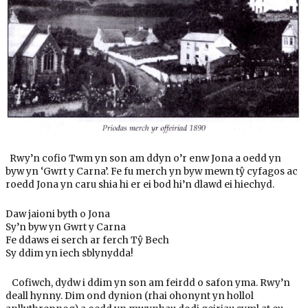
Rwy’n cofio Twm yn son am ddyn o’r enw Jona a oedd yn
byw yn ‘Gwrt y Carna’. Fe fu merch yn byw mewn tŷ cyfagos ac
roedd Jona yn caru shia hi er ei bod hi’n dlawd ei hiechyd.
Daw jaioni byth o Jona
Sy’n byw yn Gwrt y Carna
Fe ddaws ei serch ar ferch Tŷ Bech
Sy ddim yn iech sblynydda!
Cofiwch, dydw i ddim yn son am feirdd o safon yma. Rwy’n
deall hynny. Dim ond dynion (rhai ohonynt yn hollol