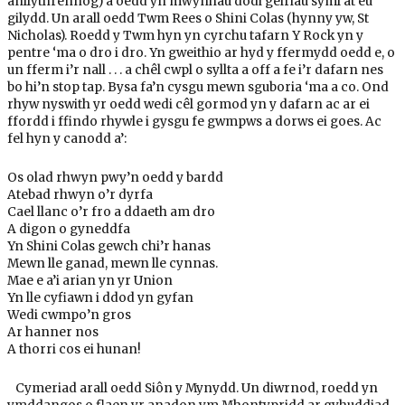
anllythrennog) a oedd yn mwynhau dodi geiriau syml at eu
gilydd. Un arall oedd Twm Rees o Shini Colas (hynny yw, St
Nicholas). Roedd y Twm hyn yn cyrchu tafarn Y Rock yn y
pentre ‘ma o dro i dro. Yn gweithio ar hyd y ffermydd oedd e, o
un fferm i’r nall . . . a chêl cwpl o syllta a off a fe i’r dafarn nes
bo hi’n stop tap. Bysa fa’n cysgu mewn sguboria ‘ma a co. Ond
rhyw nyswith yr oedd wedi cêl gormod yn y dafarn ac ar ei
ffordd i ffindo rhywle i gysgu fe gwmpws a dorws ei goes. Ac
fel hyn y canodd a’:
Os olad rhwyn pwy’n oedd y bardd
Atebad rhwyn o’r dyrfa
Cael llanc o’r fro a ddaeth am dro
A digon o gyneddfa
Yn Shini Colas gewch chi’r hanas
Mewn lle ganad, mewn lle cynnas.
Mae e a’i arian yn yr Union
Yn lle cyfiawn i ddod yn gyfan
Wedi cwmpo’n gros
Ar hanner nos
A thorri cos ei hunan!
Cymeriad arall oedd Siôn y Mynydd. Un diwrnod, roedd yn