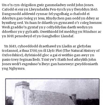
Un o’n cyn-drigolion gwir ganmoladwy oedd John Jones.
Cafodd ei eni yn Llwyndaddu Pen-tyrch yn y flwyddyn 1645.
Dangosodd addewid cynnar fel ysgolhaig a chafodd ei
dderbyn gan Goleg yr Iesu, Rhydychen pan oedd yn ddwy ar
bymtheg oed. Yn fuan fe ddaeth yn gymrawd o’r coleg hwnnw.
Wedi graddio’n gyntaf yn y celfyddydau daeth wedyn yn
ddoethor yn y gyfraith. Gweithiodd fel meddyg yn Windsor ac
yn 1691 penodwyd ef yn Ganghellor Llandaf.
Yn 1683, cyhoeddodd draethawd yn Lladin ar glefydau
trofannol, a thua 1700, yn ôl Llyfr Plot (The Natural History of
Oxfordshire), dyfeisiodd gloc a gai ei weithio gan awyr yn
pasio trwy feginau lledr. Trist yw’r ffaith bod athrylith John
Jones wedi’i esgeuluso’n llwyr gan haneswyr gwyddoniaeth
yng Nghymru.