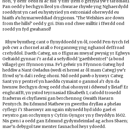
hon, ‘y dem’ oedd hi ac nid ‘y tîm’ (tem o geffyla yw’r tarddiad).
Pan oedd y bechgyn lleol yn chwarae rhywle yng Nghaerdydd
roeddynt yn cael eu hystyried yn estroniaid oherwydd eu
hiaith a’u hymarweddiad drygionus. ‘The Welshies are down
from the hills!’ oedd y gri. Dim ond chwe milltir i ffwrdd ond
roedd yn fyd gwahanol!
Rhyw bymtheg cant o flynyddoedd yn ôl, roedd Pen-tyrch fel
pob cwr a chornel arall o Forgannwg yng nghanol deffroad
crefyddol. Daeth Catwg, un o ffigurau mwyaf pwysig yr Eglwys
Geltaidd gynnar i’r ardal a sefydlodd ‘gaethbentref’ (a bond
village) ger ffynnon yma. Fe’i gelwir yn Ffynnon Gatwg hyd
heddiw a Nant Gwladus (wedi ei henwi ar ôl mam Catwg) yw’r
ffrwd sy’n dal i redeg ohoni. Nid oedd pawb o lynwyr Catwg
Sant yn y pentref yn haeddu cymaint o ganmol a’r dyn da
hwnnw. Bechgyn drwg oedd rhai ohonynt i ddweud y lleiaf! Er
enghraifft, yn ystod teyrnasiad Elisabeth I, cafodd trosedd
fradwrus ei chyflawni gan berchennog Gwaith Haearn
Pentyrch. Bu Edmund Mathew yn gwerthu dryllau a phelau
cyflegr i’r Sbaenwyr am ugain mlynedd hyd iddo gael ei
rwystro gan orchymyn y Cyfrin Gyngor yn y flwyddyn 1602.
Nis gwn i a oedd gan Edmund gydymdeimlad ag achos Sbaen;
mae’n debygol taw menter fasnachol lwyr ydoedd.