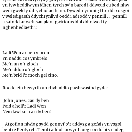
yn fyw heddiw ym Mhen-tyrch sy’n barod i ddweud eu bod nhw
wedi gweld y ddrychiolaeth ‘na. Dywedir yr unig ffordd o osgoi
y weledigaeth ddychrynllyd oedd i adrodd y pennill . . . pennill
a safodd ar wefusau plant gwirioneddol ddiniwed fy
nghenhedlaeth i:
Ladi Wen ar ben y pren
Yn naddu cos ymbrelo
Me’n un o’r gloch
Me’n ddou o’r gloch
Me’n brid i’r moch gel cino.
Roedd ein hewyrth yn rhybuddio pawb wastod gyda:
‘John Jones, cau dy ben
Paid a holi’r Ladi Wen
Neu daw barn ar dy ben.’
Atgofion niwlog sydd gennyf o’r addysg a gefais yn ysgol
bentre Pentyrch. Teml i addoli arwyr Lloegr oedd hi yr adeg