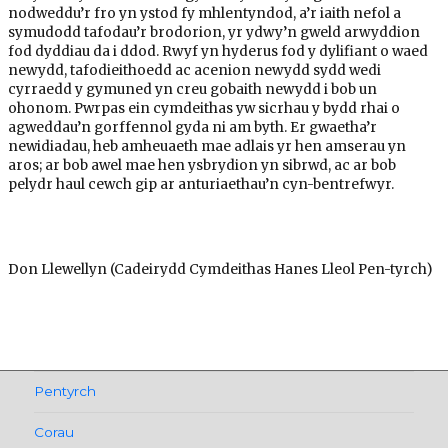
nodweddu’r fro yn ystod fy mhlentyndod, a’r iaith nefol a
symudodd tafodau’r brodorion, yr ydwy’n gweld arwyddion
fod dyddiau da i ddod. Rwyf yn hyderus fod y dylifiant o waed
newydd, tafodieithoedd ac acenion newydd sydd wedi
cyrraedd y gymuned yn creu gobaith newydd i bob un
ohonom. Pwrpas ein cymdeithas yw sicrhau y bydd rhai o
agweddau’n gorffennol gyda ni am byth. Er gwaetha’r
newidiadau, heb amheuaeth mae adlais yr hen amserau yn
aros; ar bob awel mae hen ysbrydion yn sibrwd, ac ar bob
pelydr haul cewch gip ar anturiaethau’n cyn-bentrefwyr.
Don Llewellyn (Cadeirydd Cymdeithas Hanes Lleol Pen-tyrch)
Llywio
Pentyrch
cofnod
Corau