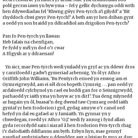
pobl gecrus iawn yn byw yma – fel y gellir dychmygu oddi wrth
hen ddywediadau fel ‘Rhwng gŵyr Pen-tyrch a’i gilydd’ a ‘Bit
rhyddoch chwi gwyr Pen-tyrch!’ A beth am yr hen driban gynt
a oedd yn son braidd yn ddiraddiol am drigolion Pen-tyrch?
Pan fo Pen-tyrch yn llawan
Heb falais na chenfigan,
Fe fydd y mêl yn dod o’r cwar
A ffigysh ar y ddraenan!
Yn sicr, mae Pen-tyrch wedi ymladd yn gryf ac yn ddewr dros
y canrifoedd i gadw’i gymeriad arbennig. Yn ôl yr Athro
Griffith John Williams, ‘Bu Pentyrch erioed yn enwog am ei
Gymreigrwydd, am ei sêl dros bopeth Cymreig . . . pan oedd yr
ardaloedd cylchynol yn cael eu boddi gan for o Seisnigrwydd,
parhaodd yr iaith yma yn hoyw ac yn dirf’. Tua deng mlynedd
ar hugain yn ôl, buasai’n deg dweud taw Cymraeg oedd iaith
gyntaf yr hen frodorion i gyd, gydag amryw o’r canol oed
hefyd yn dal eu gafael ar y famiaith. Yn gynnar yn y
chwedegau, roedd yr Athro ‘G.J.’ wedi fy annog i fynd allan
gyda recordydd sain i siarad â hen frodorion Pen-tyrch rhag
i’r dafodiaith ddiflannu am byth. Erbyn hyn, mae gennyf
gasgliad amhrisiadwy o ddeuddeg awr o leisiau fy mro ar dap: