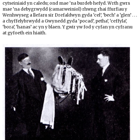
cytseiniaid yn caledu; ond mae ‘na burdeb hefyd. Wrth gwrs
mae ‘na debygrwydd (camarweiniol) rhwng rhai ffurfiau y
Wenhwyseg a llefaru sir Drefaldwyn gyda ‘cel’, ‘bech’ a ‘glen’ . . .
a chyffelybrwydd a Gwynedd gyda ‘pocad’, petha’, ‘ceffyla’,
‘bora’, ‘hanas’ ac yn y blaen. Y gwir yw fod y cyfan yn cyfranu
at gyfoeth ein hiaith.