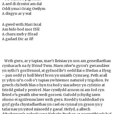
A aed di drostoi am dal
Oddi yma i Graig Gwilym
A disgyn ar y wal
A gwed wrth Mari Isral
Am bido bod mor ffôl
A charu meb y ffirad
A gadael Dic ar ôl!
Wrth gwrs, ar y tapiau, mae’r lleisiau yn son am genedlaethau
cynharach na fy ffrind Twm. Maen nhw’n gyrru’r gwrandäwr
yn syth i’r gorffennol, at gyfnod lle’r oedd llai o ffwdan a ffysg
– pan oedd yr holl blwyf bron yn uniaith Cymraeg. Peth arall
yr ydyn ni’n codi o’r tapiau yw hiwmor naturiol y trigolion. Fe
gewch chi beth blas o hyn tra bod y siaradwyr yn cyfeirio at
feirdd gwlad y pentref. Mae cywilydd arnom ni am fod cyn
lleied o’u gwaith nhw wedi goroesi. Gafodd ychydig iawn
ohono ei sgrifennu lawr wrth gwrs. Roedd y traddodiad yn
gryf gyda chystadlaethau yn cael eu cynnal yn gyson yn y
tafarnau yn ystod misoedd y gaeaf. Hefyd, a allwch