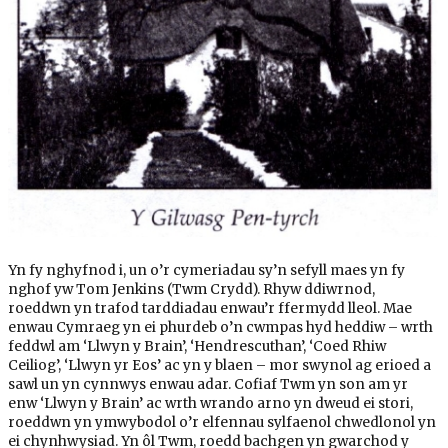
Yn fy nghyfnod i, un o’r cymeriadau sy’n sefyll maes yn fy
nghof yw Tom Jenkins (Twm Crydd). Rhyw ddiwrnod,
roeddwn yn trafod tarddiadau enwau’r ffermydd lleol. Mae
enwau Cymraeg yn ei phurdeb o’n cwmpas hyd heddiw – wrth
feddwl am ‘Llwyn y Brain’, ‘Hendrescuthan’, ‘Coed Rhiw
Ceiliog’, ‘Llwyn yr Eos’ ac yn y blaen – mor swynol ag erioed a
sawl un yn cynnwys enwau adar. Cofiaf Twm yn son am yr
enw ‘Llwyn y Brain’ ac wrth wrando arno yn dweud ei stori,
roeddwn yn ymwybodol o’r elfennau sylfaenol chwedlonol yn
ei chynhwysiad. Yn ôl Twm, roedd bachgen yn gwarchod y