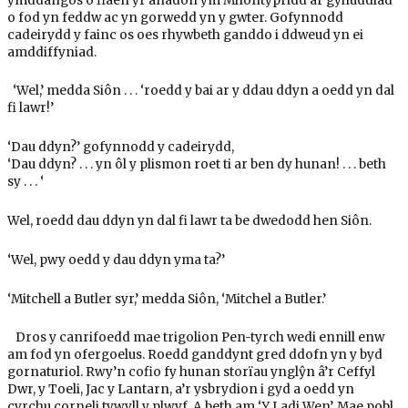
ymddangos o flaen yr anadon ym Mhontypridd ar gyhuddiad
o fod yn feddw ac yn gorwedd yn y gwter. Gofynnodd
cadeirydd y fainc os oes rhywbeth ganddo i ddweud yn ei
amddiffyniad.
‘Wel,’ medda Siôn . . . ‘roedd y bai ar y ddau ddyn a oedd yn dal
fi lawr!’
‘Dau ddyn?’ gofynnodd y cadeirydd,
‘Dau ddyn? . . . yn ôl y plismon roet ti ar ben dy hunan! . . . beth
sy . . . ‘
Wel, roedd dau ddyn yn dal fi lawr ta be dwedodd hen Siôn.
‘Wel, pwy oedd y dau ddyn yma ta?’
‘Mitchell a Butler syr,’ medda Siôn, ‘Mitchel a Butler.’
Dros y canrifoedd mae trigolion Pen-tyrch wedi ennill enw
am fod yn ofergoelus. Roedd ganddynt gred ddofn yn y byd
gornaturiol. Rwy’n cofio fy hunan storïau ynglŷn â’r Ceffyl
Dwr, y Toeli, Jac y Lantarn, a’r ysbrydion i gyd a oedd yn
cyrchu corneli tywyll y plwyf. A beth am ‘Y Ladi Wen’. Mae pobl