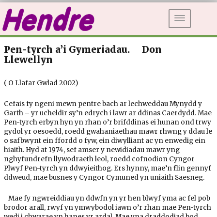
DEWISLE
Pen-tyrch a’i Gymeriadau. Don
Llewellyn
( O Llafar Gwlad 2002)
Cefais fy ngeni mewn pentre bach ar lechweddau Mynydd y
Garth – yr ucheldir sy’n edrych i lawr ar ddinas Caerdydd. Mae
Pen-tyrch erbyn hyn yn rhan o’r brifddinas ei hunan ond trwy
gydol yr oesoedd, roedd gwahaniaethau mawr rhwng y ddau le
o safbwynt ein ffordd o fyw, ein diwylliant ac yn enwedig ein
hiaith. Hyd at 1974, sef amser y newidiadau mawr yng
nghyfundrefn llywodraeth leol, roedd cofnodion Cyngor
Plwyf Pen-tyrch yn ddwyieithog. Ers hynny, mae’n flin gennyf
ddweud, mae busnes y Cyngor Cymuned yn uniaith Saesneg.
Mae fy ngwreiddiau yn ddwfn yn yr hen blwyf yma ac fel pob
brodor arall, rwyf yn ymwybodol iawn o’r rhan mae Pen-tyrch
wedi i chwarae yn hanes yr ardal. Mae yna draddodiad bod