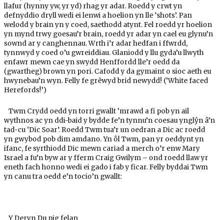
llafur (hynny yw, yr yd) rhag yr adar. Roedd y crwt yn
defnyddio dryll wedi ei lenwi a hoelion yn lle ‘shots’. Pan
welodd y brain yn y coed, saethodd atynt. Fel roedd yr hoelion
yn mynd trwy goesau’r brain, roedd yr adar yn cael eu glynu’n
sownd ar y canghennau. Wrth i’r adar hedfan i ffwrdd,
tynnwyd y coed o’u gwreiddiau. Glaniodd y llu gyda’u llwyth
enfawr mewn cae yn swydd Henffordd lle’r oedd da
(gwartheg) brown yn pori. Cafodd y da gymaint o sioc aeth eu
hwynebau’n wyn. Felly fe grëwyd brid newydd! (‘White faced
Herefords!’)
Twm Crydd oedd yn torri gwallt ‘mrawd a fi pob yn ail
wythnos ac yn ddi-baid y bydde fe’n tynnu’n coesau ynglŷn â’n
tad-cu ‘Dic Soar’. Roedd Twm tua’r un oedran a Dic ac roedd
yn gwybod pob dim amdano. Yn ôl Twm, pan yr oeddynt yn
ifanc, fe syrthiodd Dic mewn cariad a merch o’r enw Mary
Israel a fu’n byw ar y fferm Craig Gwilym – ond roedd llaw yr
eneth fach honno wedi ei gado i fab y ficar. Felly byddai Twm
yn canu tra oedd e’n tocio’n gwallt:
Y Deryn Du pig felan