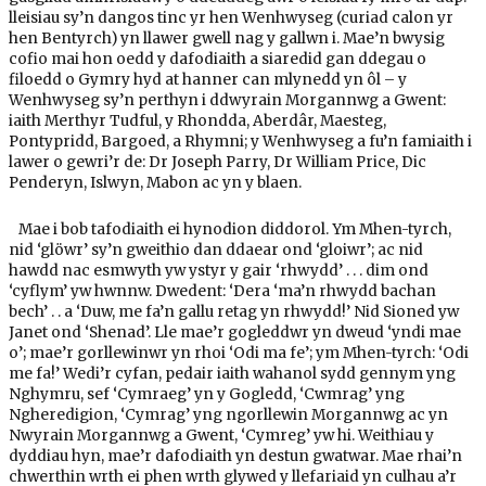
lleisiau sy’n dangos tinc yr hen Wenhwyseg (curiad calon yr
hen Bentyrch) yn llawer gwell nag y gallwn i. Mae’n bwysig
cofio mai hon oedd y dafodiaith a siaredid gan ddegau o
filoedd o Gymry hyd at hanner can mlynedd yn ôl – y
Wenhwyseg sy’n perthyn i ddwyrain Morgannwg a Gwent:
iaith Merthyr Tudful, y Rhondda, Aberdâr, Maesteg,
Pontypridd, Bargoed, a Rhymni; y Wenhwyseg a fu’n famiaith i
lawer o gewri’r de: Dr Joseph Parry, Dr William Price, Dic
Penderyn, Islwyn, Mabon ac yn y blaen.
Mae i bob tafodiaith ei hynodion diddorol. Ym Mhen-tyrch,
nid ‘glöwr’ sy’n gweithio dan ddaear ond ‘gloiwr’; ac nid
hawdd nac esmwyth yw ystyr y gair ‘rhwydd’ . . . dim ond
‘cyflym’ yw hwnnw. Dwedent: ‘Dera ‘ma’n rhwydd bachan
bech’ . . a ‘Duw, me fa’n gallu retag yn rhwydd!’ Nid Sioned yw
Janet ond ‘Shenad’. Lle mae’r gogleddwr yn dweud ‘yndi mae
o’; mae’r gorllewinwr yn rhoi ‘Odi ma fe’; ym Mhen-tyrch: ‘Odi
me fa!’ Wedi’r cyfan, pedair iaith wahanol sydd gennym yng
Nghymru, sef ‘Cymraeg’ yn y Gogledd, ‘Cwmrag’ yng
Ngheredigion, ‘Cymrag’ yng ngorllewin Morgannwg ac yn
Nwyrain Morgannwg a Gwent, ‘Cymreg’ yw hi. Weithiau y
dyddiau hyn, mae’r dafodiaith yn destun gwatwar. Mae rhai’n
chwerthin wrth ei phen wrth glywed y llefariaid yn culhau a’r