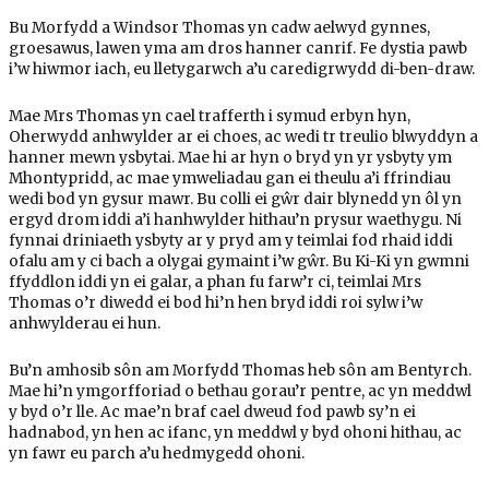
Bu Morfydd a Windsor Thomas yn cadw aelwyd gynnes,
groesawus, lawen yma am dros hanner canrif. Fe dystia pawb
i’w hiwmor iach, eu lletygarwch a’u caredigrwydd di-ben-draw.
Mae Mrs Thomas yn cael trafferth i symud erbyn hyn,
Oherwydd anhwylder ar ei choes, ac wedi tr treulio blwyddyn a
hanner mewn ysbytai. Mae hi ar hyn o bryd yn yr ysbyty ym
Mhontypridd, ac mae ymweliadau gan ei theulu a’i ffrindiau
wedi bod yn gysur mawr. Bu colli ei gŵr dair blynedd yn ôl yn
ergyd drom iddi a’i hanhwylder hithau’n prysur waethygu. Ni
fynnai driniaeth ysbyty ar y pryd am y teimlai fod rhaid iddi
ofalu am y ci bach a olygai gymaint i’w gŵr. Bu Ki-Ki yn gwmni
ffyddlon iddi yn ei galar, a phan fu farw’r ci, teimlai Mrs
Thomas o’r diwedd ei bod hi’n hen bryd iddi roi sylw i’w
anhwylderau ei hun.
Bu’n amhosib sôn am Morfydd Thomas heb sôn am Bentyrch.
Mae hi’n ymgorfforiad o bethau gorau’r pentre, ac yn meddwl
y byd o’r lle. Ac mae’n braf cael dweud fod pawb sy’n ei
hadnabod, yn hen ac ifanc, yn meddwl y byd ohoni hithau, ac
yn fawr eu parch a’u hedmygedd ohoni.