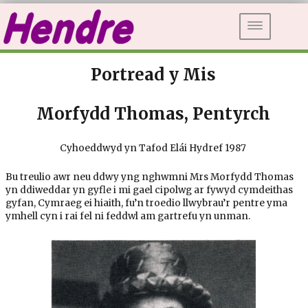
DEWISLE
Portread y Mis
Morfydd Thomas, Pentyrch
Cyhoeddwyd yn Tafod Elái Hydref 1987
Bu treulio awr neu ddwy yng nghwmni Mrs Morfydd Thomas
yn ddiweddar yn gyfle i mi gael cipolwg ar fywyd cymdeithas
gyfan, Cymraeg ei hiaith, fu’n troedio llwybrau’r pentre yma
ymhell cyn i rai fel ni feddwl am gartrefu yn unman.