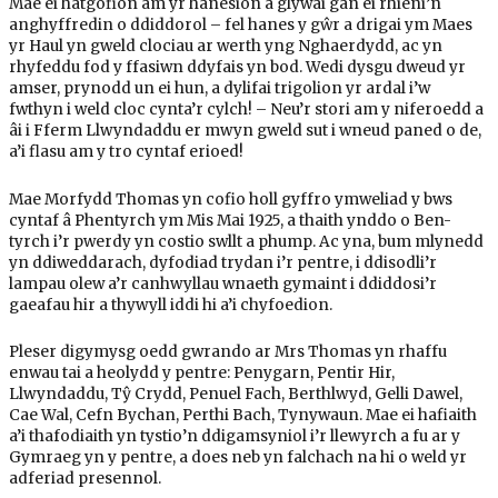
Mae ei hatgofion am yr hanesion a glywai gan ei rhieni’n
anghyffredin o ddiddorol – fel hanes y gŵr a drigai ym Maes
yr Haul yn gweld clociau ar werth yng Nghaerdydd, ac yn
rhyfeddu fod y ffasiwn ddyfais yn bod. Wedi dysgu dweud yr
amser, prynodd un ei hun, a dylifai trigolion yr ardal i’w
fwthyn i weld cloc cynta’r cylch! – Neu’r stori am y niferoedd a
âi i Fferm Llwyndaddu er mwyn gweld sut i wneud paned o de,
a’i flasu am y tro cyntaf erioed!
Mae Morfydd Thomas yn cofio holl gyffro ymweliad y bws
cyntaf â Phentyrch ym Mis Mai 1925, a thaith ynddo o Ben-
tyrch i’r pwerdy yn costio swllt a phump. Ac yna, bum mlynedd
yn ddiweddarach, dyfodiad trydan i’r pentre, i ddisodli’r
lampau olew a’r canhwyllau wnaeth gymaint i ddiddosi’r
gaeafau hir a thywyll iddi hi a’i chyfoedion.
Pleser digymysg oedd gwrando ar Mrs Thomas yn rhaffu
enwau tai a heolydd y pentre: Penygarn, Pentir Hir,
Llwyndaddu, Tŷ Crydd, Penuel Fach, Berthlwyd, Gelli Dawel,
Cae Wal, Cefn Bychan, Perthi Bach, Tynywaun. Mae ei hafiaith
a’i thafodiaith yn tystio’n ddigamsyniol i’r llewyrch a fu ar y
Gymraeg yn y pentre, a does neb yn falchach na hi o weld yr
adferiad presennol.