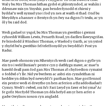
Wal y bu Mrs Thomas hithau gydol ei phlentyndod, ar wahân i
ddeunaw mis yn Ynyshir, pan benderfynodd ei rhieni y
byddai’n well symud yno i fod yn nes at waith ei thad. Ond bu
blwyddyn a hanner o Bentyrch yn fwy na digon i’r teulu, ac yn
ôl y bu raid dod.
Wedi gadael yr ysgol, bu Mrs Thomas yn gweithio i gwmni
cyhoeddi William Lewis, Penarth Road, yn darllen llawysgrifau.
Fe briododd â Windsor Thomas, o Waelod y Garth, ac yn ystod
y rhyfel bu’n gweithio fel teleffonydd yn Swyddfa’r Post yn
Radur.
Mae pawb ohonom ym Mhentyrch wedi cael digon o gyfle yn
ein tro i weld lluniau’r pentre cyn y datblygu mawr, ac mae’n
hawdd deall pam fod gan Mrs Thomas a’i chyfoedion cymaint
o feddwl o’r lle. Nid yw bwrlwm ac asbri ein cymdeithas ni
heddiw yn ddim byd newydd i’r parthau hyn. Mae gorffennol
ein pentre wedi ei drwytho yn hen arferion a thraddodiadau’r
Cymry. Wedi’r cwbwl, oni fu’r Fari Lwyd yn fawr ei bri yma? Ac
fe gofir Morfydd Thomas yn dda hefyd am yr hen arfer o
gadw Gwylnos noson cyn angladd.