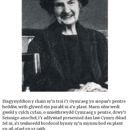
Disgynyddion y rhain sy’n troi i’r Gymraeg yn siopau’r pentre
heddiw, wrth glywed ein parabl ni a’n plant. Maen nhw wedi
gweld y cylch cyfan, o unieithrwydd Cymraeg y pentre, drwy’r
Seisnigo anochel, i’r adfywiad presennol dan law Cymry dŵad
fel ni, a’r teuluoedd brodorol hynny sy’n mynnu bod eu plant
yn ail-afael yn yr iaith.