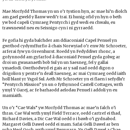
Mae Morfydd Thomas yn un o’r tystion hyn, ac mae hi’n diolch
am gael gweld y llanw wedi’r trai. Ei hunig ofid yn hyn o beth
yw bod capeli Cymraeg Pentyrch i gyd wedi eu chwalu, eu
trawsnewid neu eu Seisnigo cyn i ni gyrraedd.
Fe gofia hi gyda balchder am ddiaconiaid Capel Penuel yn
gwrthod cydymffurfio â chais Norwyiad o’r enw Mr Schroeter,
arferai fyw yn Greenhurst. Roedd yn Fedyddiwr rhonc, a
gofynnodd am gyfarfod â diaconiaid Penuel gyda golwg ar
droi un gwasanaeth bob Sul yn un Saesneg, fel y gallai
ymaelodi. Gwrthodwyd ei gais ar y sail nad oedd digon o
drigolion y pentre’n deall Saesneg, ac mai Cymraeg oedd iaith
holl blant yr Ysgol Sul. Aeth Mr Schroeter yn ei flaen i sefydlu’r
“Pentyrch Mission” yn un o fythynnod Castell Cottages, wrth
ymyl Y Garej, ac fe barhaodd aelodau Penuel i addoli yn eu
mamiaith.
Un o’r “Cae Wals” yw Morfydd Thomas ac mae’n falch o’i
thras. Cae Wal wrth ymyl Field Terrace, oedd cartref ei thad,
Richard Davies, a Dic Cae Wal oedd o i bawb o’i gydnabod.
Margaret Gelli Dawel oedd ei mam. Safai Gelli Dawel ar ben
ucha Heol Goch, wrth ymyl Penygarn. Yn Gelli Dawel a Chae