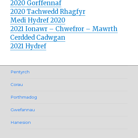
2020 Gorffennaf
2020 Tachwedd Rhagfyr
Medi Hydref 2020
2021 Ionawr – Chwefror – Mawrth
Cerdded Cadwgan
2021 Hydref
Llywio
Pentyrch
cofnod
Corau
Porthmadog
Gwefannau
Hanesion