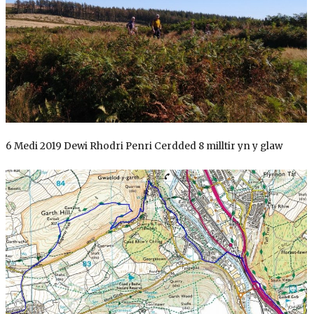
6 Medi 2019 Dewi Rhodri Penri Cerdded 8 milltir yn y glaw