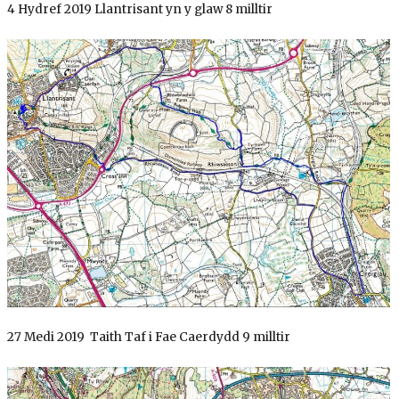
4 Hydref 2019 Llantrisant yn y glaw 8 milltir
27 Medi 2019 Taith Taf i Fae Caerdydd 9 milltir