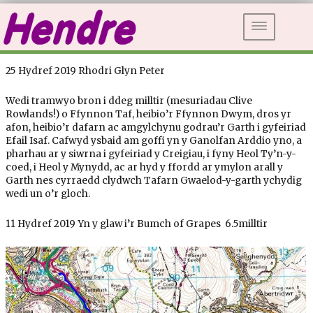
DEWISLE
25 Hydref 2019 Rhodri Glyn Peter
Wedi tramwyo bron i ddeg milltir (mesuriadau Clive
Rowlands!) o Ffynnon Taf, heibio’r Ffynnon Dwym, dros yr
afon, heibio’r dafarn ac amgylchynu godrau’r Garth i gyfeiriad
Efail Isaf. Cafwyd ysbaid am goffi yn y Ganolfan Arddio yno, a
pharhau ar y siwrna i gyfeiriad y Creigiau, i fyny Heol Ty’n-y-
coed, i Heol y Mynydd, ac ar hyd y ffordd ar ymylon arall y
Garth nes cyrraedd clydwch Tafarn Gwaelod-y-garth ychydig
wedi un o’r gloch.
11 Hydref 2019 Yn y glaw i’r Bumch of Grapes 6.5milltir